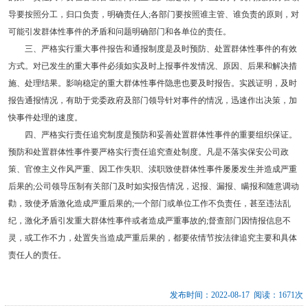
导要按照分工，归口负责，明确责任人;各部门要按照谁主管、谁负责的原则，对
可能引发群体性事件的矛盾和问题明确部门和各单位的责任。
三、严格实行重大事件报告和通报制度是及时预防、处置群体性事件的有效
方式。对已发生的重大事件必须如实及时上报事件发情况、原因、后果和解决措
施、处理结果。影响稳定的重大群体性事件隐患也要及时报告。实践证明，及时
报告通报情况，有助于党委政府及部门领导针对事件的情况，迅速作出决策，加
快事件处理的速度。
四、严格实行责任追究制度是预防和妥善处置群体性事件的重要组织保证。
预防和处置群体性事件要严格实行责任追究查处制度。凡是不落实保安公司政
策、官僚主义作风严重、因工作失职、渎职致使群体性事件屡屡发生并造成严重
后果的;公司领导压制有关部门及时如实报告情况，迟报、漏报、瞒报和随意调动
勸，致使矛盾激化造成严重后果的;一个部门或单位工作不负责任，甚至违法乱
纪，激化矛盾引发重大群体性事件或者造成严重事故的;督查部门因情报信息不
灵，或工作不力，处置失当造成严重后果的，都要依情节按法律追究主要和具体
责任人的责任。
发布时间：2022-08-17 阅读：1671次